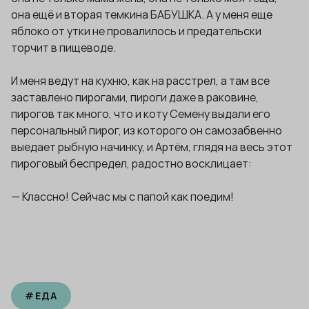
она ещё и вторая темкина БАБУШКА. А у меня еще
яблоко от утки не провалилось и предательски
торчит в пищеводе.
И меня ведут на кухню, как на расстрел, а там все
заставлено пирогами, пироги даже в раковине,
пирогов так много, что и коту Семену выдали его
персональный пирог, из которого он самозабвенно
выедает рыбную начинку, и Артём, глядя на весь этот
пироговый беспредел, радостно восклицает:
— Классно! Сейчас мы с папой как поедим!
#
ЕДА