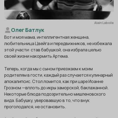
Alain Laboile
Олег Батлук
Вот и моя мама, интеллигентная женщина,
любительница Цвейга и передвижников, не избежала
этой участи: став бабушкой, она избрала целью
своей жизни накормить Артема.
Теперь, когда мы с сыном приезжаем к моим
родителям в гости, каждый раз случается кулинарный
апокалипсис. Стол ломится, как при царе Иоанне
Грозном —вплоть до икры заморской, баклажанной.
Некоторые блюда подозрительно мишленовского
вида. Бабушку, уверовавшую в то, что внук
проголодался, не остановить.