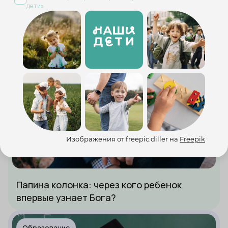
дети»
Изображения от freepic.diller на
Freepik
Папина колонка: через кого ребенок
впервые узнает Бога?
Образование