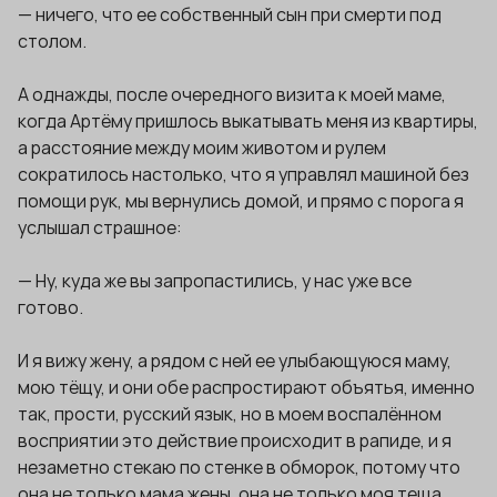
— ничего, что ее собственный сын при смерти под
столом.
А однажды, после очередного визита к моей маме,
когда Артёму пришлось выкатывать меня из квартиры,
а расстояние между моим животом и рулем
сократилось настолько, что я управлял машиной без
помощи рук, мы вернулись домой, и прямо с порога я
услышал страшное:
— Ну, куда же вы запропастились, у нас уже все
готово.
И я вижу жену, а рядом с ней ее улыбающуюся маму,
мою тёщу, и они обе распростирают объятья, именно
так, прости, русский язык, но в моем воспалённом
восприятии это действие происходит в рапиде, и я
незаметно стекаю по стенке в обморок, потому что
она не только мама жены, она не только моя теща,