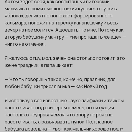
Артём ведёт себя, как воспитанный питерский
мальчик: отломит малюсенький кусочек от утки в
яблоках, деликатно понюхает фаршированного
кальмара, положит на тарелку канапешечку и весь
вечер на нее молится. А доедать-то мне. Потому как
вторую бабушкину мантру — «не пропадать же еде» —
никто не отменял.
Я жалуюсь отцу, мол, зачем она столько готовит, это
же не праздник, а папа шикает:
— Что ты говоришь такое, конечно, праздник, для
любой бабушки приезд внука — как Новый год.
Я использую все известные науке лайфхаки и тайком
расстёгиваю под свитером ремень, но ситуация
настолько неуправляемая, что впору не ремень
расстёгивать, а развязывать пупок. Но, главное,
бабушка довольна — «вот как мальчик хорошо поел»