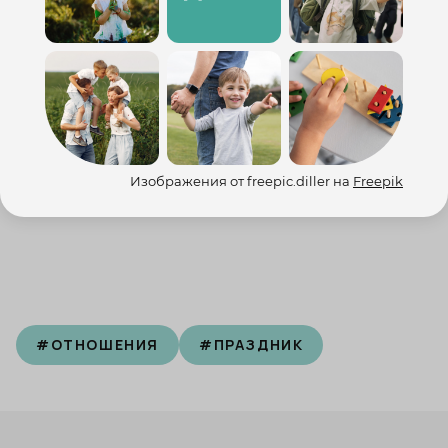
здоровья и сил дождаться весны.
Берегите друг друга.
Всегда ваши,
Изображения от freepic.diller на
Freepik
«Наши Дети»
#
ОТНОШЕНИЯ
#
ПРАЗДНИК