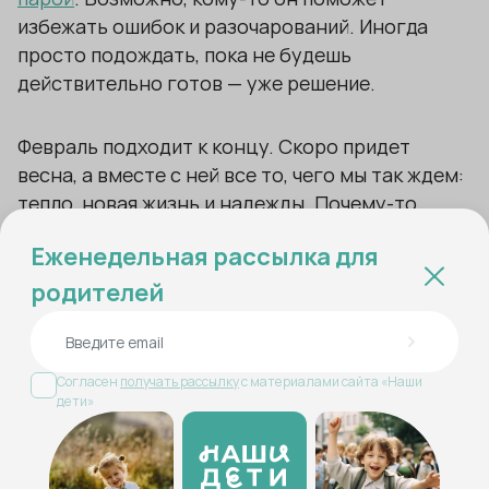
избежать ошибок и разочарований. Иногда
просто подождать, пока не будешь
действительно готов — уже решение.
Февраль подходит к концу. Скоро придет
весна, а вместе с ней все то, чего мы так ждем:
тепло, новая жизнь и надежды. Почему-то
именно весной верится в лучшее.
Еженедельная рассылка для
родителей
Но пусть оставшиеся недели зимы будут
счастливыми. Пусть согревают те, кто рядом.
Пусть будет с кем поделиться своим теплом.
Согласен
получать рассылку
с материалами сайта «Наши
дети»
Мы желаем вам чудесных выходных, друзья.
Поддержки, понимания, домашнего уюта,