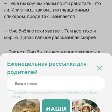
— Тебе бы коучем каким пойти работать, что
ли. Или этим… как он… мотивационным
спикером, вроде так называется.
— Мне библиотеки хватает. Там все тихо и
мирно. Давай дальше рассказывай скорее.
— Так вот. Оно бы так все и продолжалось, и
Дженна с Мартином дальше бы считали это
Еженедельная рассылка для
детскими фантазиями… да, взрослые
родителей
ничегошеньки не слышат и не видят, как всегда.
Но дело в том, что сегодня утром на глазах у
обоих детей по коридору промчался слон!
Согласен
получать рассылку
с материалами сайта «Наши
дети»
— Слоненок, наверное, — я поцарапала
поверхность стола. Хорошо, что она не
повреждается. – Не дворец же у тебя там. Слон