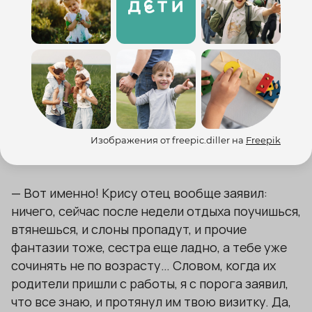
бы не поместился.
— Да, слон бы не… Люкке, ты вообще меня
слушаешь?
— И слушаю, и слышу. Дети перепуганы, по
коридору слоны носятся, а родители хоть бы
Изображения от freepic.diller на
Freepik
хны.
— Вот именно! Крису отец вообще заявил:
ничего, сейчас после недели отдыха поучишься,
втянешься, и слоны пропадут, и прочие
фантазии тоже, сестра еще ладно, а тебе уже
сочинять не по возрасту… Словом, когда их
родители пришли с работы, я с порога заявил,
что все знаю, и протянул им твою визитку. Да,