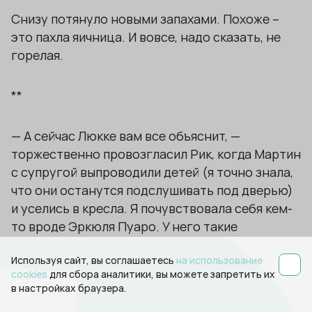
Снизу потянуло новыми запахами. Похоже –
это пахла яичница. И вовсе, надо сказать, не
горелая.
**
— А сейчас Люкке вам все объяснит, —
торжественно провозгласил Рик, когда Мартин
с супругой выпроводили детей (я точно знала,
что они останутся подслушивать под дверью)
и уселись в кресла. Я почувствовала себя кем-
то вроде Эркюля Пуаро. У него такие
финальные сцены эффектно получались. Ну что
Используя сайт, вы соглашаетесь
на использование
ж, попробуем добавить спецэффектов.
cookies
для сбора аналитики, вы можете запретить их
Впрочем, у родителей до сих пор и так
в настройках браузера.
изумленные лица – с тех пор, как дети им