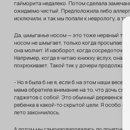
гайморита недалеко. Потом сделала замечани
ожидаемо чистый. Предположила либо аллерги
исключили, и так мы попали к неврологу, а там
Да, шмыганье носом — это тоже нервный тик.
носом не шмыгает, только когда просыпается.
она молчит. И наоборот, когда сосредоточена
Например, когда я читаю книжку вслух, она м
похрюкивает. Такой тик у дочери продолжаетс
- Но я была б не я, если б на этом наши весе
мама обратила внимание на то, что дочь слиш
гаджетов с собой. Это обычный деревенский 
ребенка в какой-то скрытой цели. Я особо не 
лето закончилось.
А потом мы самоизолировались по понятной п