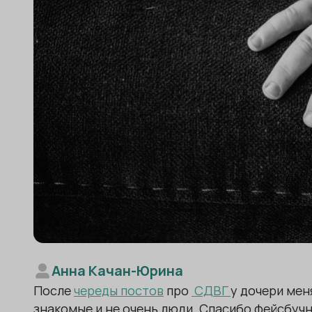
Анна Качан-Юрина
После
череды постов
про
СДВГ
у дочери мен
знакомые и не очень люди. Спасибо фейсбучн