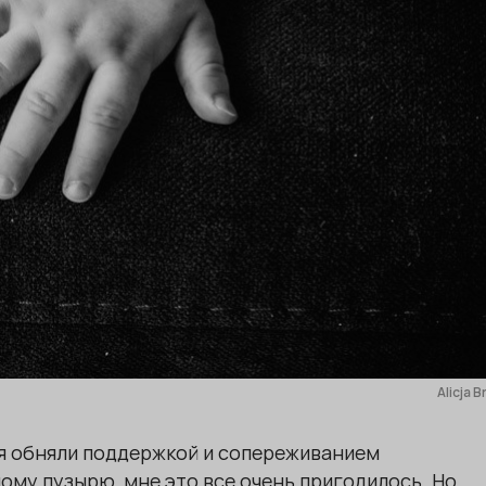
Alicja 
я обняли поддержкой и сопереживанием
ому пузырю, мне это все очень пригодилось. Но