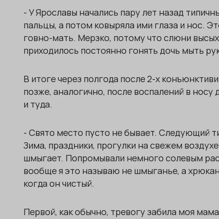
- У Ярославы начались пару лет назад типичн
пальцы, а потом ковыряла ими глаза и нос. Эт
говно-мать. Мерзко, потому что слюни высых
приходилось постоянно гонять дочь мыть рук
В итоге через полгода после 2-х конъюнктиви
позже, аналогично, после воспалений в носу
и туда.
- Свято место пусто не бывает. Следующий ти
Зима, праздники, прогулки на свежем воздух
шмыгает. Попромывали немного солевым раст
вообще я это называю не шмыганье, а хрюка
когда он чистый.
Первой, как обычно, тревогу забила моя мама.