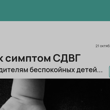
21 октя
к симптом СДВГ
одителям беспокойных детей...