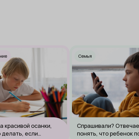
ние
Семья
а красивой осанки,
Спрашивали? Отвечае
о делать, если
понять, что ребенок п