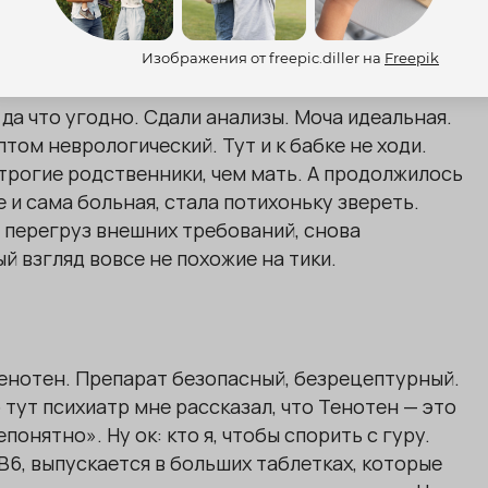
одит в туалет по-маленькому, ляжет, через 5-10
то снова.
Изображения от freepic.diller на
Freepik
да что угодно. Сдали анализы. Моча идеальная.
том неврологический. Тут и к бабке не ходи.
строгие родственники, чем мать. А продолжилось
ще и сама больная, стала потихоньку звереть.
т перегруз внешних требований, снова
ый взгляд вовсе не похожие на тики.
Тенотен. Препарат безопасный, безрецептурный.
 тут психиатр мне рассказал, что Тенотен — это
онятно». Ну ок: кто я, чтобы спорить с гуру.
 В6, выпускается в больших таблетках, которые