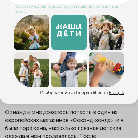
Согласен
получать рассылку
с материалами сайта «Наши
дети»
— Приглашен на день рождения…
— Заболел, лежит в постели.
— В понедельник утром пришел в садик,
только-только вошел в группу.
Это все варианты?
Изображения от freepic.diller на
Freepik
Все!
Однажды мне довелось попасть в один из
европейских магазинов «Секонд-хенда», и я
была поражена, насколько грязная детская
одежда в нем продавалась. После