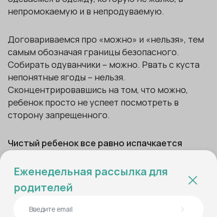
непромокаемую и в непродуваемую.
Договариваемся про «можно» и «нельзя», тем
самым обозначая границы безопасного.
Собирать одуванчики – можно. Рвать с куста
непонятные ягоды – нельзя.
Сконцентрировавшись на том, что можно,
ребенок просто не успеет посмотреть в
сторону запрещенного.
Чистый ребенок все равно испачкается
Еженедельная рассылка для
Если закрыть глаза и представить, что мой сын
– чистый, то я додумываю:
родителей
— Ага, только что вышел из ванной!