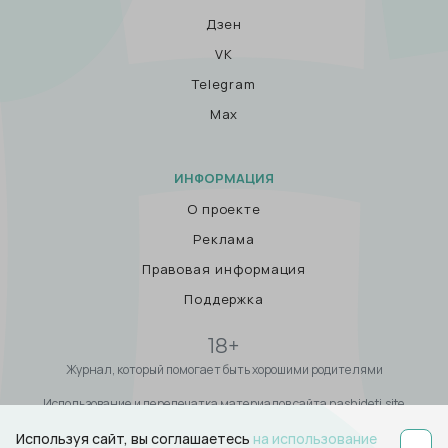
Дзен
VK
Telegram
Max
ИНФОРМАЦИЯ
О проекте
Реклама
Правовая информация
Поддержка
18+
Журнал, который помогает быть хорошими родителями
Использование и перепечатка материалов сайта nashideti.site
возможны только с письменного разрешения Администрации сайта и
Используя сайт, вы соглашаетесь
на использование
при наличии активной ссылки на сайт nashideti.site