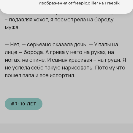
Изображения от freepic.diller на
Freepik
— Ты считаешь, что у папы на лице тоже грива?
– подавляя хохот, я посмотрела на бороду
мужа.
— Нет, — серьезно сказала дочь. — У папы на
лице — борода. А грива у него на руках, на
ногах, на спине. И самая красивая – на груди. Я
не успела себе такую нарисовать. Потому что
вошел папа и все испортил.
#
7-10 ЛЕТ