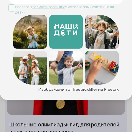
Образование
Согласен
получать рассылку
с материалами сайта «Наши
дети»
Изображения от freepic.diller на
Freepik
Школьные олимпиады: гид для родителей
и чек-лист для учащихся