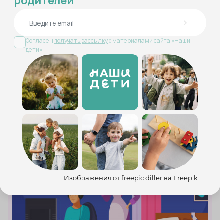
родителей
Согласен
получать рассылку
с материалами сайта «Наши
дети»
Как поделить ребенка между бабушками:
личный опыт
Редактор журнала «Наши Дети» о том, как
организовать общение ребенка с бабушками из разных
городов и не сойти с ума
Воспитание
Изображения от freepic.diller на
Freepik