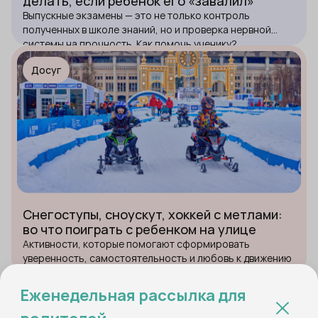
делать, если ребёнок его «завалил»
Выпускные экзамены — это не только контроль
полученных в школе знаний, но и проверка нервной
системы на прочность. Как помочь ученику?
Досуг
Снегоступы, сноускут, хоккей с метлами:
во что поиграть с ребенком на улице
Активности, которые помогают сформировать
уверенность, самостоятельность и любовь к движению
Еженедельная рассылка для
Воспитание