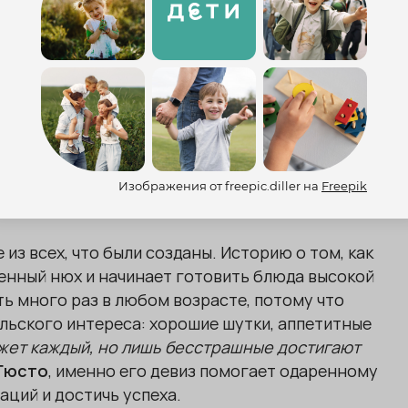
Изображения от freepic.diller на
Freepik
ото:
Кинопоиск
из всех, что были созданы. Историю о том, как
енный нюх и начинает готовить блюда высокой
ь много раз в любом возрасте, потому что
льского интереса: хорошие шутки, аппетитные
жет каждый, но лишь бесстрашные достигают
Гюсто
, именно его девиз помогает одаренному
аций и достичь успеха.