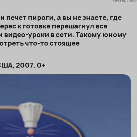
Клевер Лаб
 печет пироги, а вы не знаете, где
терес к готовке перешагнул все
и видео-уроки в сети. Такому юному
отреть что-то стоящее
США, 2007, 0+