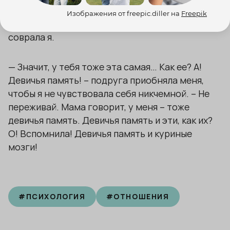
— Знаешь, я забыла, что хотела сказать. А раз
Изображения от freepic.diller на
Freepik
забыла, значит, ничего важного, правда? –
соврала я.
— Значит, у тебя тоже эта самая… Как ее? А!
Девичья память! – подруга приобняла меня,
чтобы я не чувствовала себя никчемной. – Не
переживай. Мама говорит, у меня – тоже
девичья память. Девичья память и эти, как их?
О! Вспомнила! Девичья память и куриные
мозги!
#
ПСИХОЛОГИЯ
#
ОТНОШЕНИЯ